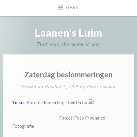
Skip
MENU
to
content
Laanen's Luim
That was the week it was
Zaterdag beslommeringen
Posted on
October 9, 2010
by
Peter Laanen
Antonie Kamerling: Twitterfan
Tussen
Foto: HFoto Freelance
Fotografie