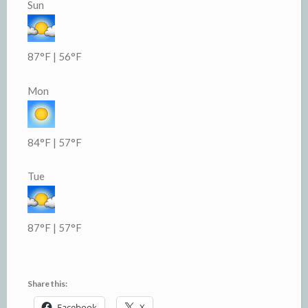
Sun
87°F | 56°F
Mon
84°F | 57°F
Tue
87°F | 57°F
Share this:
Facebook
X