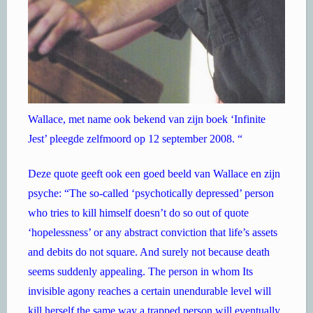
Wallace, met name ook bekend van zijn boek ‘Infinite
Jest’ pleegde zelfmoord op 12 september 2008. “
Deze quote geeft ook een goed beeld van Wallace en zijn
psyche: “The so-called ‘psychotically depressed’ person
who tries to kill himself doesn’t do so out of quote
‘hopelessness’ or any abstract conviction that life’s assets
and debits do not square. And surely not because death
seems suddenly appealing. The person in whom Its
invisible agony reaches a certain unendurable level will
kill herself the same way a trapped person will eventually