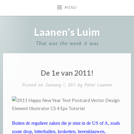
Skip
MENU
to
content
Laanen's Luim
That was the week it was
De 1e van 2011!
Posted on
January 1, 2011
by
Peter Laanen
Buiten de reguliere zaken die je mist in de US of A, zoals
zoute drop, bitterballen, kroketten, berenklauwen,