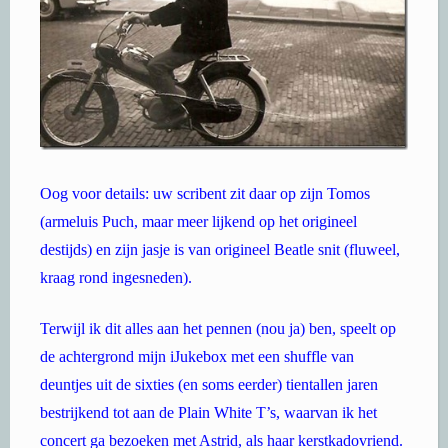
Oog voor details: uw scribent zit daar op zijn Tomos
(armeluis Puch, maar meer lijkend op het origineel
destijds) en zijn jasje is van origineel Beatle snit (fluweel,
kraag rond ingesneden).
Terwijl ik dit alles aan het pennen (nou ja) ben, speelt op
de achtergrond mijn iJukebox met een shuffle van
deuntjes uit de sixties (en soms eerder) tientallen jaren
bestrijkend tot aan de Plain White T’s, waarvan ik het
concert ga bezoeken met Astrid, als haar kerstkadovriend.