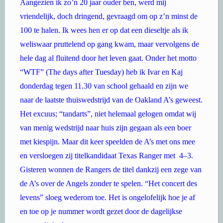
Aangezien ik zo’n 20 jaar ouder ben, werd mij
vriendelijk, doch dringend, gevraagd om op z’n minst de
100 te halen. Ik wees hen er op dat een dieseltje als ik
weliswaar pruttelend op gang kwam, maar vervolgens de
hele dag al fluitend door het leven gaat. Onder het motto
“WTF” (The days after Tuesday) heb ik Ivar en Kaj
donderdag tegen 11.30 van school gehaald en zijn we
naar de laatste thuiswedstrijd van de Oakland A’s geweest.
Het excuus; “tandarts”, niet helemaal gelogen omdat wij
van menig wedstrijd naar huis zijn gegaan als een boer
met kiespijn. Maar dit keer speelden de A’s met ons mee
en versloegen zij titelkandidaat Texas Ranger met 4–3.
Gisteren wonnen de Rangers de titel dankzij een zege van
de A’s over de Angels zonder te spelen. “Het concert des
levens” sloeg wederom toe. Het is ongelofelijk hoe je af
en toe op je nummer wordt gezet door de dagelijkse