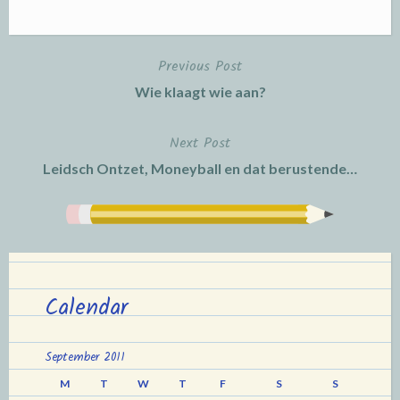
Previous Post
Post
Wie klaagt wie aan?
navigation
Next Post
Leidsch Ontzet, Moneyball en dat berustende…
Calendar
September 2011
M
T
W
T
F
S
S