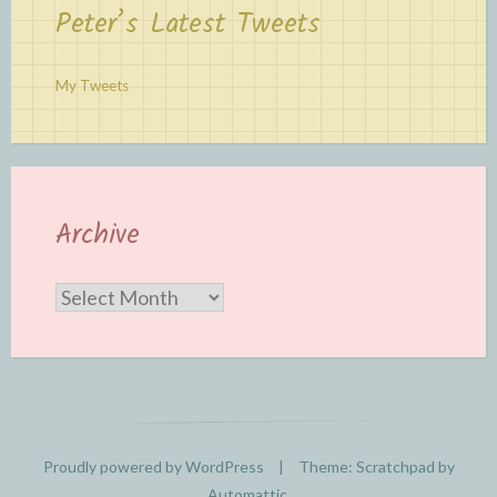
Peter’s Latest Tweets
My Tweets
Archive
Archive
Proudly powered by WordPress
|
Theme: Scratchpad by
Automattic
.