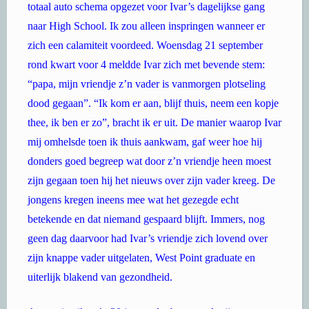
totaal auto schema opgezet voor Ivar’s dagelijkse gang
naar High School. Ik zou alleen inspringen wanneer er
zich een calamiteit voordeed. Woensdag 21 september
rond kwart voor 4 meldde Ivar zich met bevende stem:
“papa, mijn vriendje z’n vader is vanmorgen plotseling
dood gegaan”. “Ik kom er aan, blijf thuis, neem een kopje
thee, ik ben er zo”, bracht ik er uit. De manier waarop Ivar
mij omhelsde toen ik thuis aankwam, gaf weer hoe hij
donders goed begreep wat door z’n vriendje heen moest
zijn gegaan toen hij het nieuws over zijn vader kreeg. De
jongens kregen ineens mee wat het gezegde echt
betekende en dat niemand gespaard blijft. Immers, nog
geen dag daarvoor had Ivar’s vriendje zich lovend over
zijn knappe vader uitgelaten, West Point graduate en
uiterlijk blakend van gezondheid.