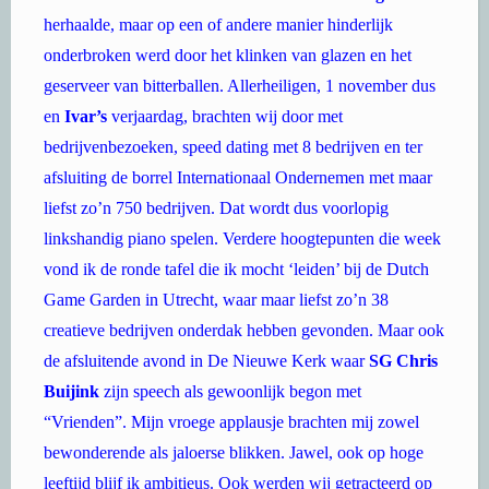
onderbroken werd door het klinken van glazen en het
geserveer van bitterballen. Allerheiligen, 1 november dus
en
Ivar’s
verjaardag, brachten wij door met
bedrijvenbezoeken, speed dating met 8 bedrijven en ter
afsluiting de borrel Internationaal Ondernemen met maar
liefst zo’n 750 bedrijven. Dat wordt dus voorlopig
linkshandig piano spelen. Verdere hoogtepunten die week
vond ik de ronde tafel die ik mocht ‘leiden’ bij de Dutch
Game Garden in Utrecht, waar maar liefst zo’n 38
creatieve bedrijven onderdak hebben gevonden. Maar ook
de afsluitende avond in De Nieuwe Kerk waar
SG Chris
Buijink
zijn speech als gewoonlijk begon met
“Vrienden”. Mijn vroege applausje brachten mij zowel
bewonderende als jaloerse blikken. Jawel, ook op hoge
leeftijd blijf ik ambitieus. Ook werden wij getracteerd op
een satirische, zij het wat clichématige, expat schets.