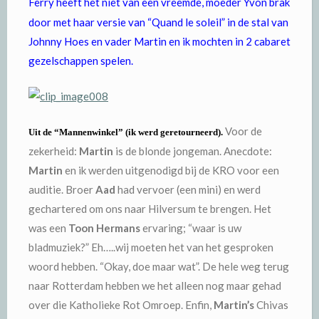
Ferry heeft het niet van een vreemde, moeder Yvon brak
door met haar versie van “Quand le soleil” in de stal van
Johnny Hoes en vader Martin en ik mochten in 2 cabaret
gezelschappen spelen.
Voor de
Uit de “Mannenwinkel” (ik werd geretourneerd).
zekerheid:
Martin
is de blonde jongeman. Anecdote:
Martin
en ik werden uitgenodigd bij de KRO voor een
auditie. Broer
Aad
had vervoer (een mini) en werd
gechartered om ons naar Hilversum te brengen. Het
was een
Toon Hermans
ervaring; “waar is uw
bladmuziek?” Eh…..wij moeten het van het gesproken
woord hebben. “Okay, doe maar wat”. De hele weg terug
naar Rotterdam hebben we het alleen nog maar gehad
over die Katholieke Rot Omroep. Enfin,
Martin’s
Chivas