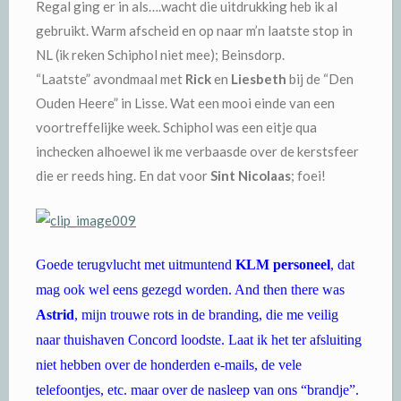
Regal ging er in als….wacht die uitdrukking heb ik al
gebruikt. Warm afscheid en op naar m’n laatste stop in
NL (ik reken Schiphol niet mee); Beinsdorp.
“Laatste” avondmaal met
Rick
en
Liesbeth
bij de “Den
Ouden Heere” in Lisse. Wat een mooi einde van een
voortreffelijke week. Schiphol was een eitje qua
inchecken alhoewel ik me verbaasde over de kerstsfeer
die er reeds hing. En dat voor
Sint Nicolaas
; foei!
Goede terugvlucht met uitmuntend
KLM personeel
, dat
mag ook wel eens gezegd worden. And then there was
Astrid
, mijn trouwe rots in de branding, die me veilig
naar thuishaven Concord loodste. Laat ik het ter afsluiting
niet hebben over de honderden e-mails, de vele
telefoontjes, etc. maar over de nasleep van ons “brandje”.