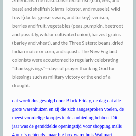
Americans.The feast consisted of fish (cod, eels, and
bass) and shellfish (clams, lobster, and mussels), wild
fowl (ducks, geese, swans, and turkey), venison,
berries and fruit, vegetables (peas, pumpkin, beetroot
and possibly, wild or cultivated onion), harvest grains
(barley and wheat), and the Three Sisters: beans, dried
Indian maize or corn, and squash. The New England
colonists were accustomed to regularly celebrating
"thanksgivings"—days of prayer thanking God for
blessings such as military victory or the end of a
drought.
dat wordt dus gevolgd door Black Friday, de dag dat alle
grote warenhuizen en zij die zich aangesproken voelen, de
meest voordelige koopjes in de aanbieding hebben. Dit
jaar was de gemiddelde openingstijd voor shopping malls
4 uur ‘s ochtends, maar big box warenhuis Wallmart