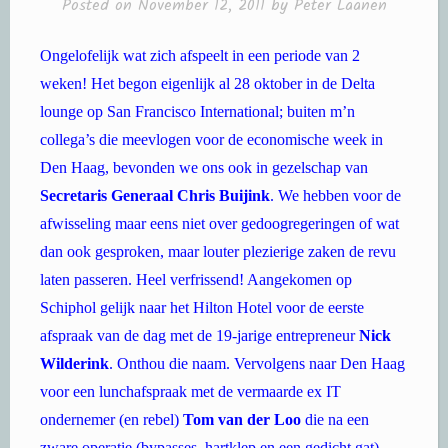
Ongelofelijk wat zich afspeelt in een periode van 2
weken! Het begon eigenlijk al 28 oktober in de Delta
lounge op San Francisco International; buiten m’n
collega’s die meevlogen voor de economische week in
Den Haag, bevonden we ons ook in gezelschap van
Secretaris Generaal Chris Buijink
. We hebben voor de
afwisseling maar eens niet over gedoogregeringen of wat
dan ook gesproken, maar louter plezierige zaken de revu
laten passeren. Heel verfrissend! Aangekomen op
Schiphol gelijk naar het Hilton Hotel voor de eerste
afspraak van de dag met de 19-jarige entrepreneur
Nick
Wilderink
. Onthou die naam. Vervolgens naar Den Haag
voor een lunchafspraak met de vermaarde ex IT
ondernemer (en rebel)
Tom van der
Loo
die na een
zware operatie (bypasses, hartklep en een gedicht gat)
weer op de goede weg terug is, zij het wat vermagerd.