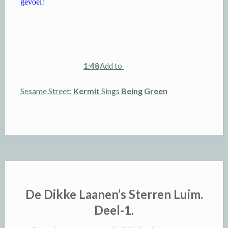
gevoel!
1:48
Add to
Sesame Street:
Kermit
Sings
Being Green
De Dikke Laanen’s Sterren Luim.
Deel-1.
Posted on
November 12, 2011
by
Peter Laanen