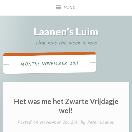
Skip
MENU
to
content
Laanen's Luim
That was the week it was
NOVEMBER 2011
MONTH:
Het was me het Zwarte Vrijdagje
wel!
Posted on
November 26, 2011
by
Peter Laanen