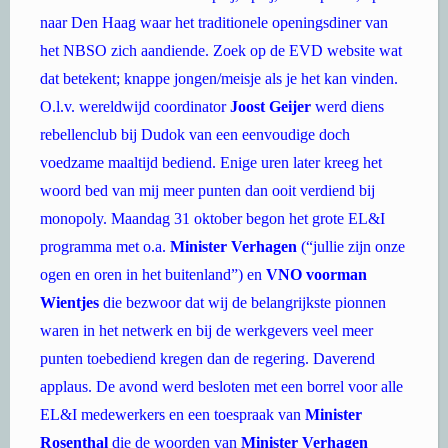
het NBSO zich aandiende. Zoek op de EVD website wat
dat betekent; knappe jongen/meisje als je het kan vinden.
O.l.v. wereldwijd coordinator
Joost Geijer
werd diens
rebellenclub bij Dudok van een eenvoudige doch
voedzame maaltijd bediend. Enige uren later kreeg het
woord bed van mij meer punten dan ooit verdiend bij
monopoly. Maandag 31 oktober begon het grote EL&I
programma met o.a.
Minister Verhagen
(“jullie zijn onze
ogen en oren in het buitenland”) en
VNO voorman
Wientjes
die bezwoor dat wij de belangrijkste pionnen
waren in het netwerk en bij de werkgevers veel meer
punten toebediend kregen dan de regering. Daverend
applaus. De avond werd besloten met een borrel voor alle
EL&I medewerkers en een toespraak van
Minister
Rosenthal
die de woorden van
Minister Verhagen
herhaalde, maar op een of andere manier hinderlijk