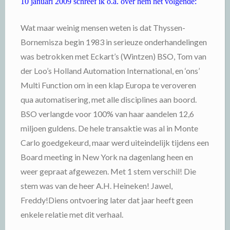
Wat maar weinig mensen weten is dat Thyssen-
Bornemisza begin 1983 in serieuze onderhandelingen
was betrokken met Eckart’s (Wintzen) BSO, Tom van
der Loo’s Holland Automation International, en ‘ons’
Multi Function om in een klap Europa te veroveren
qua automatisering, met alle disciplines aan boord.
BSO verlangde voor 100% van haar aandelen 12,6
miljoen guldens.
De hele transaktie was al in Monte
Carlo goedgekeurd, maar werd uiteindelijk tijdens een
Board meeting in New York na dagenlang heen en
weer gepraat afgewezen.
Met 1 stem verschil!
Die
stem was van de heer A.H. Heineken! Jawel,
Freddy!
Diens ontvoering later dat jaar heeft geen
enkele relatie met dit verhaal.
Geweldig sprankelende lunch genoten, inclusief
bitterballen en zalm en een mega portie humor. Eindpunt