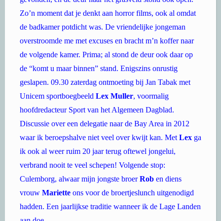
Zo’n moment dat je denkt aan horror films, ook al omdat
de badkamer potdicht was. De vriendelijke jongeman
overstroomde me met excuses en bracht m’n koffer naar
de volgende kamer. Prima; al stond de deur ook daar op
de “komt u maar binnen” stand. Enigszins onrustig
geslapen. 09.30 zaterdag ontmoeting bij Jan Tabak met
Unicem sportboegbeeld
Lex Muller
, voormalig
hoofdredacteur Sport van het Algemeen Dagblad.
Discussie over een delegatie naar de Bay Area in 2012
waar ik beroepshalve niet veel over kwijt kan. Met
Lex
ga
ik ook al weer ruim 20 jaar terug oftewel jongelui,
verbrand nooit te veel schepen! Volgende stop:
Culemborg, alwaar mijn jongste broer
Rob
en diens
vrouw
Mariette
ons voor de broertjeslunch uitgenodigd
hadden. Een jaarlijkse traditie wanneer ik de Lage Landen
aan doe.