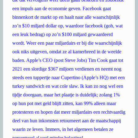
een impuls aan de economie geven. Facebook gaat
binnenkort de markt op en haalt naar alle waarschijnlijk
zo’n $10 miljard dollar op, waardoor facebook (goh, wat
een leuk bedrag) op zo’n $100 miljard gewaardeerd
wordt. Weer een paar miljardairs er bij die waarschijnlijk
ook niks uitgeven, omdat ze al kamerbreed in de weelde
baden. Apple’s CEO (post Steve Jobs) Tim Cook gaat tot
2021 een slordige $367 miljoen verdienen en neemt nog
steeds een tuppertje naar Cupertino (Apple’s HQ) met een
turkey sandwich en wat cole slaw. Ik kan zo nog wel een
tijdje doorgaan, maar het plaatje is duidelijk; zolang 1%
op hun pot met geld blijft zitten, kan 99% alleen maar
protesteren en hopen dat meer miljardairs een rechtvaardig
deel van hun inkomsten retourneert aan de maatschappij
waarin ze leven. Immers, in het algemeen betalen ze
percentueel al veel minder belasting!