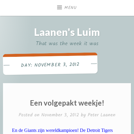
Skip
MENU
to
content
Laanen's Luim
That was the week it was
NOVEMBER 3, 2012
DAY:
Een volgepakt weekje!
Posted on
November 3, 2012
by
Peter Laanen
En de Giants zijn wereldkampioen! De Detroit Tigers