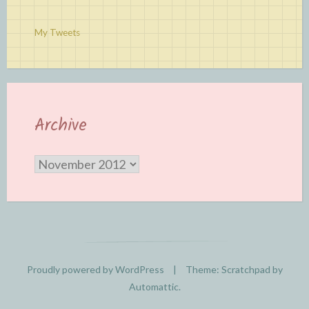
My Tweets
Archive
Archive
Proudly powered by WordPress
|
Theme: Scratchpad by
Automattic
.