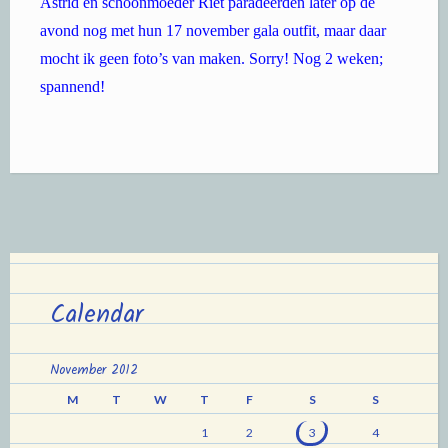
Astrid en schoonmoeder Riet paradeerden later op de
avond nog met hun 17 november gala outfit, maar daar
mocht ik geen foto’s van maken. Sorry! Nog 2 weken;
spannend!
Calendar
November 2012
M
T
W
T
F
S
S
1
2
3
4