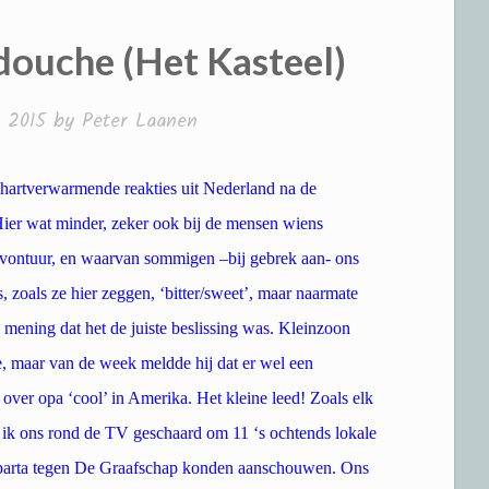
ouche (Het Kasteel)
 2015
by
Peter Laanen
artverwarmende reakties uit Nederland na de
ier wat minder, zeker ook bij de mensen wiens
avontuur, en waarvan sommigen –bij gebrek aan- ons
, zoals ze hier zeggen, ‘bitter/sweet’, maar naarmate
mening dat het de juiste beslissing was. Kleinzoon
de, maar van de week meldde hij dat er wel een
over opa ‘cool’ in Amerika. Het kleine leed! Zoals elk
en ik ons rond de TV geschaard om 11 ‘s ochtends lokale
 Sparta tegen De Graafschap konden aanschouwen. Ons