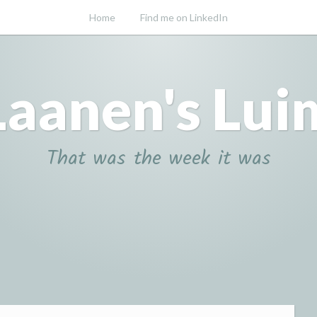
Home
Find me on LinkedIn
Laanen's Lui
That was the week it was