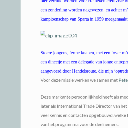
bier verruild worden voor Heineken eredivisie bi
een zonderling worden nagewezen, en achter m’n 
kampioenschap van Sparta in 1959 meegemaakt”
Stoere jongens, ferme knapen, met een ‘over m’n
een dineetje met een delegatie van jonge entrepr
aangevoerd door Handelsroute, die mijn ‘optrede
Voor deze missie werken we samen met
Pete
Deze markante persoonlijkheid heeft als me
later als International Trade Director van het
veel kennis en contacten opgebouwd, welke b
van het programma voor de deelnemers.