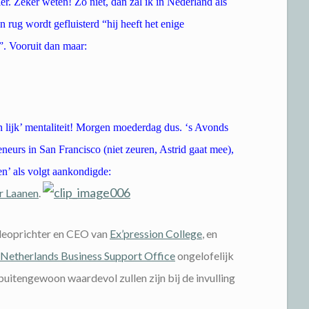
er. Zeker weten! Zo niet, dan zal ik in Nederland als
rug wordt gefluisterd “hij heeft het enige
. Vooruit dan maar:
 lijk’ mentaliteit! Morgen moederdag dus. ‘s Avonds
eneurs in San Francisco (niet zeuren, Astrid gaat mee),
n’ als volgt aankondigde:
r Laanen
.
deoprichter en CEO van
Ex’pression College
, en
Netherlands Business Support Office
ongelofelijk
uitengewoon waardevol zullen zijn bij de invulling