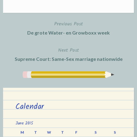
Previous Post
Post
De grote Water- en Growboxx week
navigation
Next Post
Supreme Court: Same-Sex marriage nationwide
Calendar
June 2015
M
T
W
T
F
S
S