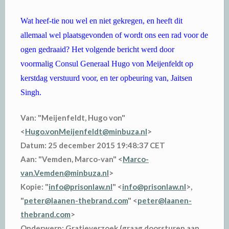
Wat heef-tie nou wel en niet gekregen, en heeft dit
allemaal wel plaatsgevonden of wordt ons een rad voor de
ogen gedraaid? Het volgende bericht werd door
voormalig Consul Generaal Hugo von Meijenfeldt op
kerstdag verstuurd voor, en ter opbeuring van, Jaitsen
Singh.
Van: "Meijenfeldt, Hugo von"
<
Hugo.vonMeijenfeldt@minbuza.nl
>
Datum: 25 december 2015 19:48:37 CET
Aan: "Vemden, Marco-van" <
Marco-
van.Vemden@minbuza.nl
>
Kopie: "
info@prisonlaw.nl
" <
info@prisonlaw.nl
>,
"
peter@laanen-thebrand.com
" <
peter@laanen-
thebrand.com
>
Onderwerp: Gratieverzoek (graag doorsturen aan