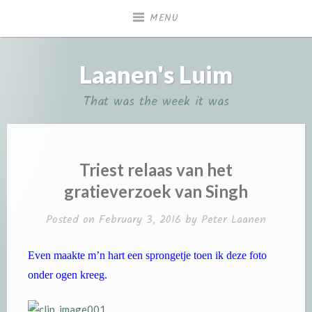
Skip
MENU
to
content
Laanen's Luim
That was the week it was
Triest relaas van het
gratieverzoek van Singh
Posted on
February 3, 2016
by
Peter Laanen
Even maakte m’n hart een sprongetje toen ik deze foto
onder ogen kreeg.