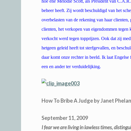
hoe ene Melodie Scott, als President van C.A.R.
beheer heeft. Zij wordt beschuldigd van het sc
overbelasten van de rekening van haar clienten,
clienten, het verkopen van eigendommen tegen ke
verkocht werd tegen topprijzen. Ook dat zij med
hetgeen geleid heeft tot sterfgevallen, en besch
daar komt onze rechter in beeld. Ik laat Engelse
een en ander ter verduidelijking.
How To Bribe A Judge by Janet Phela
September 11, 2009
I fear we are living in lawless times, disti