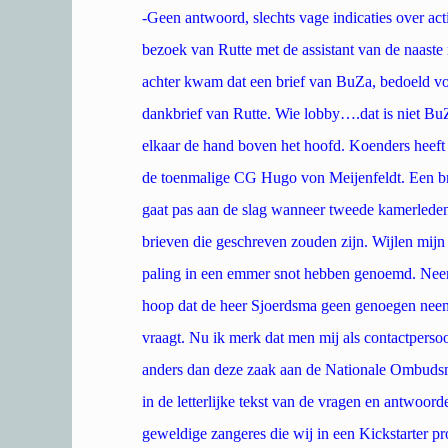
-Geen antwoord, slechts vage indicaties over act
bezoek van Rutte met de assistant van de naast
achter kwam dat een brief van BuZa, bedoeld v
dankbrief van Rutte. Wie lobby….dat is niet Bu
elkaar de hand boven het hoofd. Koenders heeft
de toenmalige CG Hugo von Meijenfeldt. Een br
gaat pas aan de slag wanneer tweede kamerlede
brieven die geschreven zouden zijn. Wijlen mij
paling in een emmer snot hebben genoemd. Neem 
hoop dat de heer Sjoerdsma geen genoegen neem
vraagt. Nu ik merk dat men mij als contactpersoon
anders dan deze zaak aan de Nationale Ombudsm
in de letterlijke tekst van de vragen en antwoord
geweldige zangeres die wij in een Kickstarter p