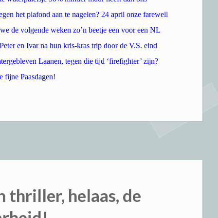
gen het plafond aan te nagelen? 24 april onze farewell
na we de volgende weken zo’n beetje een voor een NL
eter en Ivar na hun kris-kras trip door de V.S. eind
rgebleven Laanen, tegen die tijd ‘firefighter’ zijn?
e fijne Paasdagen!
n thriller, helaas, de
rheid!