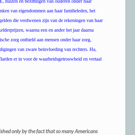
E, huizen en bezittingen van ouderen onder haar
henken van eigendommen aan haar familieleden, het
 gelden die verdwenen zijn van de rekeningen van haar
lderprijzen, waarna een en ander het jaar daarna
ische zorg onthield aan mensen onder haar zorg,
uldigingen van zware beinvloeding van rechters. Ha,
 flarden er in voor de waarheidsgetrouwheid en vertaal
n
nguished only by the fact that so many Americans