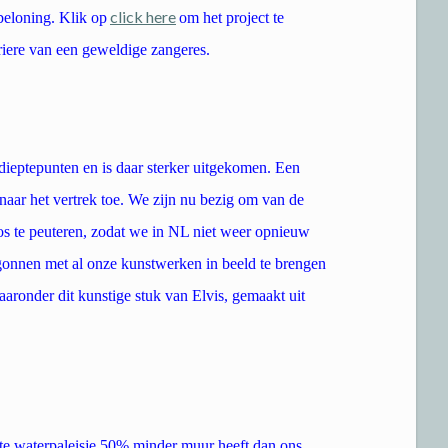
click here
beloning. Klik op
om het project te
riere van een geweldige zangeres.
 dieptepunten en is daar sterker uitgekomen. Een
naar het vertrek toe. We zijn nu bezig om van de
los te peuteren, zodat we in NL niet weer opnieuw
gonnen met al onze kunstwerken in beeld te brengen
aaronder dit kunstige stuk van Elvis, gemaakt uit
te waterpaleisje 50% minder muur heeft dan ons