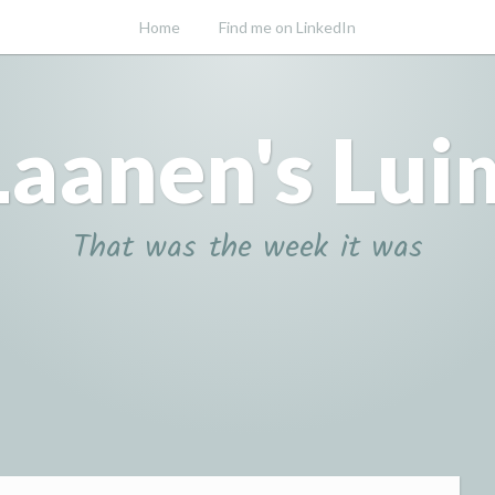
Home
Find me on LinkedIn
Laanen's Lui
That was the week it was