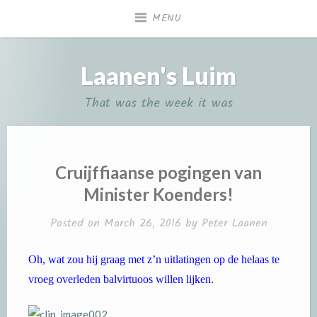
Skip
MENU
to
content
Laanen's Luim
That was the week it was
Cruijffiaanse pogingen van
Minister Koenders!
Posted on
March 26, 2016
by
Peter Laanen
Oh, wat zou hij graag met z’n uitlatingen op de helaas te
vroeg overleden balvirtuoos willen lijken.