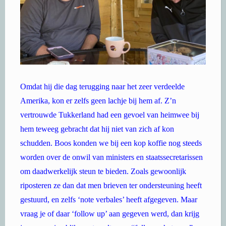
Omdat hij die dag terugging naar het zeer verdeelde
Amerika, kon er zelfs geen lachje bij hem af. Z’n
vertrouwde Tukkerland had een gevoel van heimwee bij
hem teweeg gebracht dat hij niet van zich af kon
schudden. Boos konden we bij een kop koffie nog steeds
worden over de onwil van ministers en staatssecretarissen
om daadwerkelijk steun te bieden. Zoals gewoonlijk
riposteren ze dan dat men brieven ter ondersteuning heeft
gestuurd, en zelfs ‘note verbales’ heeft afgegeven. Maar
vraag je of daar ‘follow up’ aan gegeven werd, dan krijg