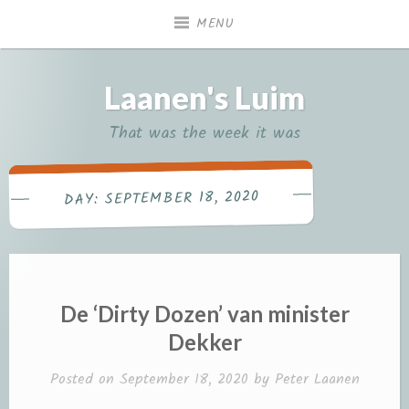
Skip
MENU
to
content
Laanen's Luim
That was the week it was
SEPTEMBER 18, 2020
DAY:
De ‘Dirty Dozen’ van minister
Dekker
Posted on
September 18, 2020
by
Peter Laanen