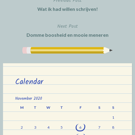
Previous Post
Post
Wat ik had willen schrijven!
navigation
Next Post
Domme boosheid en mooie meneren
Calendar
November 2020
M
T
W
T
F
S
S
1
2
3
4
5
6
7
8