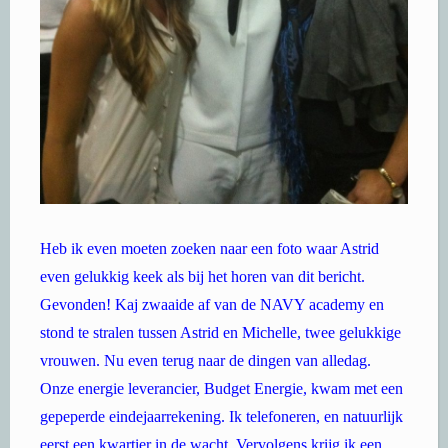
Heb ik even moeten zoeken naar een foto waar Astrid
even gelukkig keek als bij het horen van dit bericht.
Gevonden! Kaj zwaaide af van de NAVY academy en
stond te stralen tussen Astrid en Michelle, twee gelukkige
vrouwen. Nu even terug naar de dingen van alledag.
Onze energie leverancier, Budget Energie, kwam met een
gepeperde eindejaarrekening. Ik telefoneren, en natuurlijk
eerst een kwartier in de wacht. Vervolgens krijg ik een