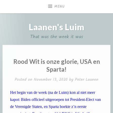
Skip
MENU
to
content
Laanen's Luim
That was the week it was
Rood Wit is onze glorie, USA en
Sparta!
Posted on
November 13, 2020
by
Peter Laanen
Het begin van de week (na de Luim) kon al niet meer
kapot: Biden officieel uitgeroepen tot President-Elect van
de Verenigde Staten, en Sparta boekte z’n eerste