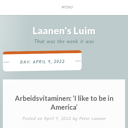
Skip
MENU
to
content
Laanen's Luim
That was the week it was
APRIL 9, 2022
DAY:
Arbeidsvitaminen: ‘I like to be in
America’
Posted on
April 9, 2022
by
Peter Laanen