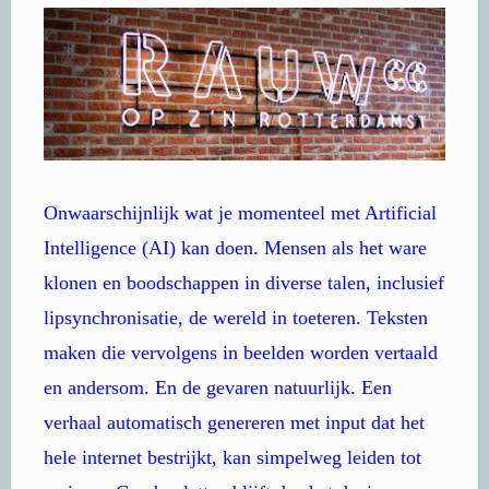
Onwaarschijnlijk wat je momenteel met Artificial
Intelligence (AI) kan doen. Mensen als het ware
klonen en boodschappen in diverse talen, inclusief
lipsynchronisatie, de wereld in toeteren. Teksten
maken die vervolgens in beelden worden vertaald
en andersom. En de gevaren natuurlijk. Een
verhaal automatisch genereren met input dat het
hele internet bestrijkt, kan simpelweg leiden tot