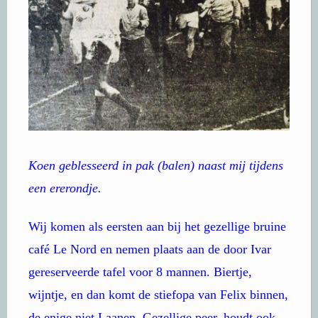
Koen geblesseerd in pak (balen) naast mij tijdens
een ererondje.
Wij komen als eersten aan bij het gezellige bruine
café Le Nord en nemen plaats aan de door Ivar
gereserveerde tafel voor 8 mannen. Biertje,
wijntje, en dan komt de stiefopa van Felix binnen,
de enige niet Laanen. Gezellige peer, houdt ook