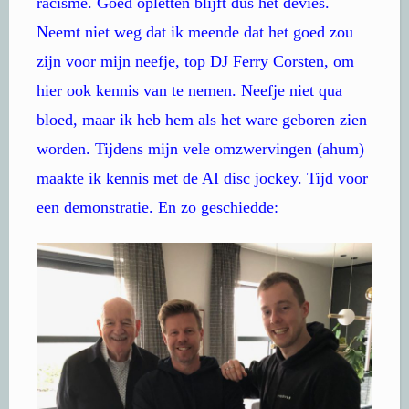
racisme. Goed opletten blijft dus het devies.
Neemt niet weg dat ik meende dat het goed zou
zijn voor mijn neefje, top DJ Ferry Corsten, om
hier ook kennis van te nemen. Neefje niet qua
bloed, maar ik heb hem als het ware geboren zien
worden. Tijdens mijn vele omzwervingen (ahum)
maakte ik kennis met de AI disc jockey. Tijd voor
een demonstratie. En zo geschiedde: