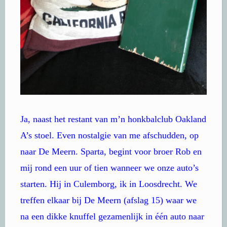
Ja, naast het restant van m’n honkbalclub Oakland
A’s stoel. Even nostalgie van me afschudden, op
naar De Meern. Sparta, begint voor broer Rob en
mij rond een uur of tien wanneer we onze auto’s
starten. Hij in Culemborg, ik in Loosdrecht. We
treffen elkaar bij De Meern (afslag 15) waar we
na een dikke knuffel gezamenlijk in één auto naar