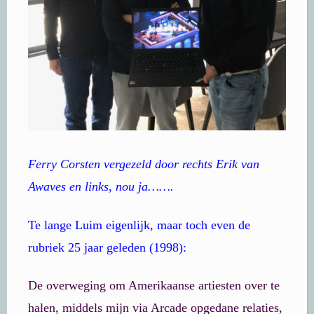
Ferry Corsten vergezeld door rechts Erik van
Awaves en links, nou ja…….
Te lange Luim eigenlijk, maar toch even de
rubriek 25 jaar geleden (1998):
De overweging om Amerikaanse artiesten over te
halen, middels mijn via Arcade opgedane relaties,