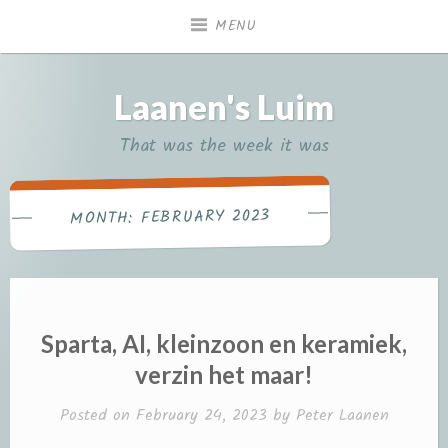
Skip
MENU
to
content
Laanen's Luim
That was the week it was
FEBRUARY 2023
MONTH:
Sparta, AI, kleinzoon en keramiek,
verzin het maar!
Posted on
February 24, 2023
by
Peter Laanen