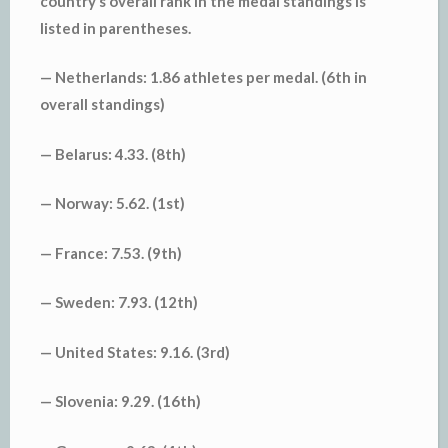
country’s overall rank in the medal standings is
listed in parentheses.
— Netherlands: 1.86 athletes per medal. (6th in
overall standings)
— Belarus: 4.33. (8th)
— Norway: 5.62. (1st)
— France: 7.53. (9th)
— Sweden: 7.93. (12th)
— United States: 9.16. (3rd)
— Slovenia: 9.29. (16th)