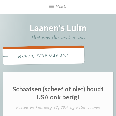
Skip
MENU
to
content
Laanen's Luim
That was the week it was
FEBRUARY 2014
MONTH:
Schaatsen (scheef of niet) houdt
USA ook bezig!
Posted on
February 22, 2014
by
Peter Laanen