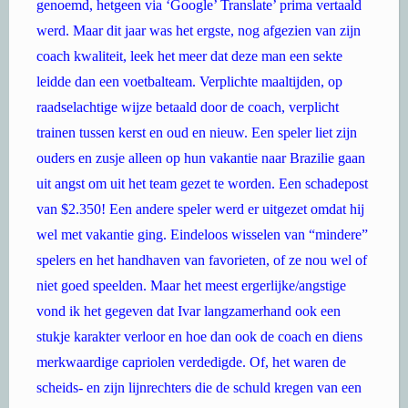
genoemd, hetgeen via ‘Google’ Translate’ prima vertaald
werd. Maar dit jaar was het ergste, nog afgezien van zijn
coach kwaliteit, leek het meer dat deze man een sekte
leidde dan een voetbalteam. Verplichte maaltijden, op
raadselachtige wijze betaald door de coach, verplicht
trainen tussen kerst en oud en nieuw. Een speler liet zijn
ouders en zusje alleen op hun vakantie naar Brazilie gaan
uit angst om uit het team gezet te worden. Een schadepost
van $2.350! Een andere speler werd er uitgezet omdat hij
wel met vakantie ging. Eindeloos wisselen van “mindere”
spelers en het handhaven van favorieten, of ze nou wel of
niet goed speelden. Maar het meest ergerlijke/angstige
vond ik het gegeven dat Ivar langzamerhand ook een
stukje karakter verloor en hoe dan ook de coach en diens
merkwaardige capriolen verdedigde. Of, het waren de
scheids- en zijn lijnrechters die de schuld kregen van een