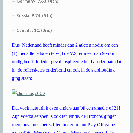
— Germany: 9.63. (4th)
— Russia: 9.74. (5th)
— Canada: 10. (2nd)
Dus, Nederland heeft minder dan 2 atleten nodig om een
(1) medaille te halen terwijl de V.S. er meer dan 9 voor
nodig heeft! In ieder geval inspireerde het Ivar dermate dat
hij de rollerskates onderbond en ook in de starthouding
ging staan:
Dat voelt natuurlijk even anders aan bij een graadje of 21!
Zijn voetbalseizoen is ook ten einde, de Broncos gingen
roemloos thuis met 3-1 ten onder in hun Play Off game
tegen Saint Mary’s van Alamo. Maar, zoals gezegd, de