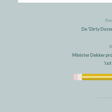
Pre
Post
De ‘Dirty Doze
navigation
N
Minister Dekker pro
‘cut