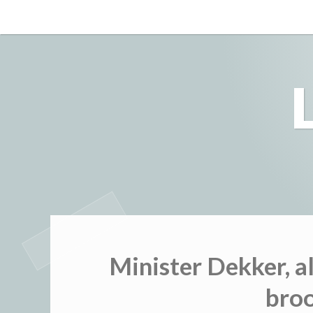
Skip
to
content
Minister Dekker, a
broo