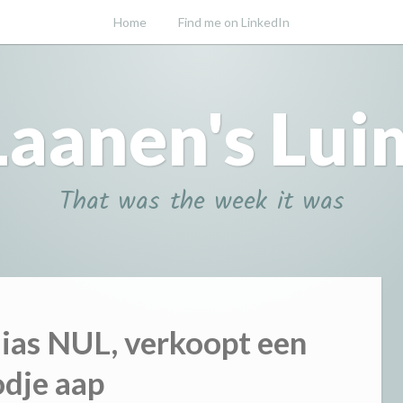
Home
Find me on LinkedIn
Laanen's Lui
That was the week it was
lias NUL, verkoopt een
dje aap