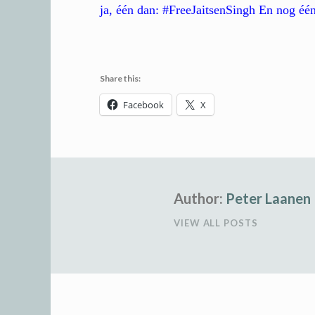
ja, één dan: #FreeJaitsenSingh En nog é
Share this:
Facebook
X
Author:
Peter Laanen
VIEW ALL POSTS