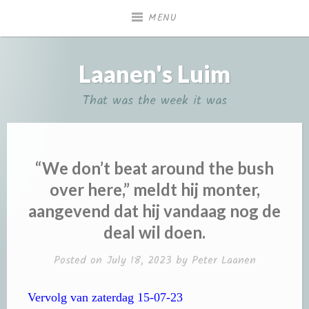
Skip
MENU
to
content
Laanen's Luim
That was the week it was
“We don’t beat around the bush
over here,” meldt hij monter,
aangevend dat hij vandaag nog de
deal wil doen.
Posted on
July 18, 2023
by
Peter Laanen
Vervolg van zaterdag 15-07-23