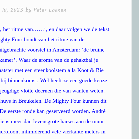
 10, 2023
by
Peter Laanen
m, het ritme van……’, en daar volgen we de tekst
ighty Four houdt van het ritme van de
uitgebrachte voorstel in Amsterdam: ‘de bruine
iskamer’. Waar de aroma van de gehaktbal je
aatster met een steenkoolstem a la Koot & Bie
t bij binnenkomst. Wel heeft ze een goede keuze
 jeugdige vlotte deernen die van wanten weten.
thuys in Breukelen. De Mighty Four kunnen dit
 De eerste ronde kan geserveerd worden. André
 diens meer dan levensgrote harses aan de muur
crofoon, intimiderend vele vierkante meters in