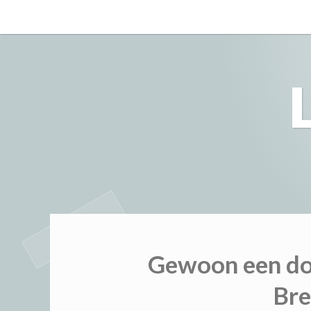
Skip
to
content
Gewoon een do
Bre