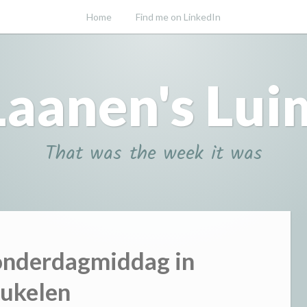
Home
Find me on LinkedIn
Laanen's Lui
That was the week it was
nderdagmiddag in
ukelen