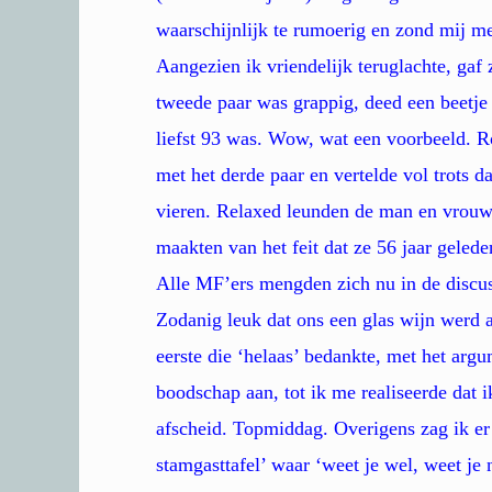
waarschijnlijk te rumoerig en zond mij met
Aangezien ik vriendelijk teruglachte, gaf
tweede paar was grappig, deed een beetje
liefst 93 was. Wow, wat een voorbeeld. Ro
met het derde paar en vertelde vol trots d
vieren. Relaxed leunden de man en vrouw
maakten van het feit dat ze 56 jaar geled
Alle MF’ers mengden zich nu in de discuss
Zodanig leuk dat ons een glas wijn werd 
eerste die ‘helaas’ bedankte, met het argu
boodschap aan, tot ik me realiseerde da
afscheid. Topmiddag. Overigens zag ik e
stamgasttafel’ waar ‘weet je wel, weet je 