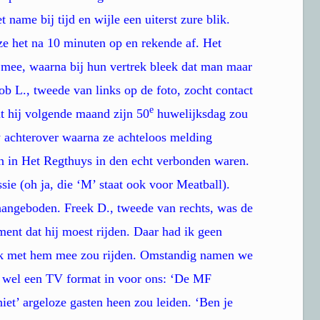
 name bij tijd en wijle een uiterst zure blik.
 ze het na 10 minuten op en rekende af. Het
 mee, waarna bij hun vertrek bleek dat man maar
b L., tweede van links op de foto, zocht contact
e
at hij volgende maand zijn 50
huwelijksdag zou
 achterover waarna ze achteloos melding
en in Het Regthuys in den echt verbonden waren.
ie (oh ja, die ‘M’ staat ook voor Meatball).
aangeboden. Freek D., tweede van rechts, was de
ment dat hij moest rijden. Daar had ik geen
t ik met hem mee zou rijden. Omstandig namen we
r wel een TV format in voor ons: ‘De MF
niet’ argeloze gasten heen zou leiden. ‘Ben je