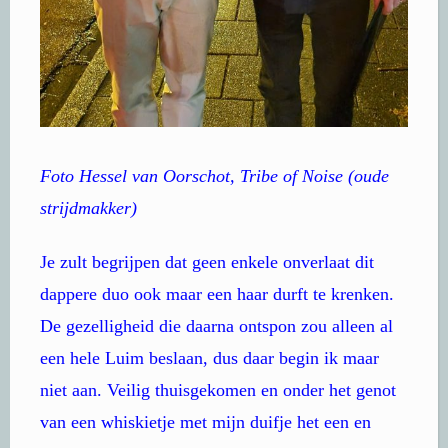
Foto Hessel van Oorschot, Tribe of Noise (oude
strijdmakker)
Je zult begrijpen dat geen enkele onverlaat dit
dappere duo ook maar een haar durft te krenken.
De gezelligheid die daarna ontspon zou alleen al
een hele Luim beslaan, dus daar begin ik maar
niet aan. Veilig thuisgekomen en onder het genot
van een whiskietje met mijn duifje het een en