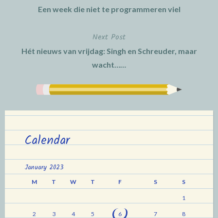
Een week die niet te programmeren viel
navigation
Next Post
Hét nieuws van vrijdag: Singh en Schreuder, maar
wacht……
Calendar
January 2023
M
T
W
T
F
S
S
1
2
3
4
5
6
7
8