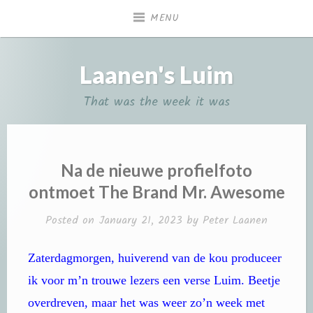
Skip
MENU
to
content
Laanen's Luim
That was the week it was
Na de nieuwe profielfoto
ontmoet The Brand Mr. Awesome
Posted on
January 21, 2023
by
Peter Laanen
Zaterdagmorgen, huiverend van de kou produceer
ik voor m’n trouwe lezers een verse Luim. Beetje
overdreven, maar het was weer zo’n week met