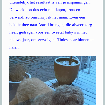
uiteindelijk het resultaat is van je inspanningen.
De week kon dus echt niet kapot, trots en
verward, zo omschrijf ik het maar. Even een
bakkie thee naar Astrid brengen, die alweer zorg
heeft gedragen voor een tweetal baby’s in het
nieuwe jaar, om vervolgens Tinley naar binnen te
halen.