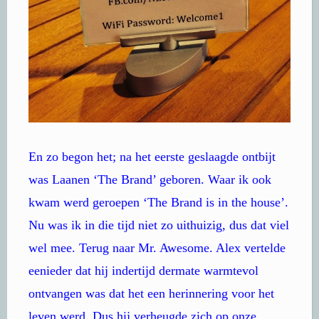
En zo begon het; na het eerste geslaagde ontbijt
was Laanen ‘The Brand’ geboren. Waar ik ook
kwam werd geroepen ‘The Brand is in the house’.
Nu was ik in die tijd niet zo uithuizig, dus dat viel
wel mee. Terug naar Mr. Awesome. Alex vertelde
eenieder dat hij indertijd dermate warmtevol
ontvangen was dat het een herinnering voor het
leven werd. Dus hij verheugde zich op onze