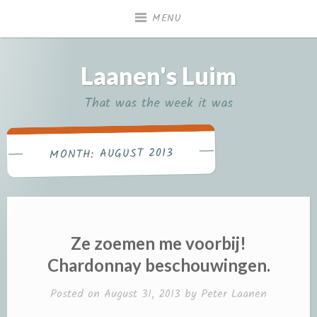
Skip
MENU
to
content
Laanen's Luim
That was the week it was
AUGUST 2013
MONTH:
Ze zoemen me voorbij!
Chardonnay beschouwingen.
Posted on
August 31, 2013
by
Peter Laanen