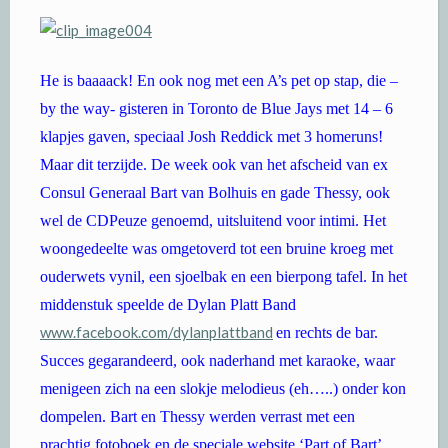
He is baaaack! En ook nog met een A’s pet op stap, die –
by the way- gisteren in Toronto de Blue Jays met 14 – 6
klapjes gaven, speciaal Josh Reddick met 3 homeruns!
Maar dit terzijde. De week ook van het afscheid van ex
Consul Generaal Bart van Bolhuis en gade Thessy, ook
wel de CDPeuze genoemd, uitsluitend voor intimi. Het
woongedeelte was omgetoverd tot een bruine kroeg met
ouderwets vynil, een sjoelbak en een bierpong tafel. In het
middenstuk speelde de Dylan Platt Band
www.facebook.com/dylanplattband
en rechts de bar.
Succes gegarandeerd, ook naderhand met karaoke, waar
menigeen zich na een slokje melodieus (eh…..) onder kon
dompelen. Bart en Thessy werden verrast met een
prachtig fotoboek en de speciale website ‘Part of Bart’,