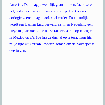
Amerika. Dan mag je wettelijk gaan drinken. Ja, ik weet
het, pistolen en geweren mag je al op je 18e kopen en
oorlogje voeren mag je ook veel eerder. En natuurlijk
wordt een Laanen kind verward als hij in Nederland een
pilsje mag drinken op z’n 16e (als ze daar al op letten) en
in Mexico op z’n 18e (als ze daar al op letten), maar hier
zal je rijbewijs ter tafel moeten komen om de barkeeper te
overtuigen.
Astrid nam Kaj mee voor z’n eerste wettelijke (Guinness
zo te zien) glas bier bij BJ’s. Wel even aantonen dat hij
ook echt 21 was! ‘s Avonds tot een uur of wat (ben zelf
maar naar bed gegaan) een mooi feessie met een aantal
vrienden en vriendinnen, waarbij lustig een competitie