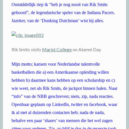
Onmiddellijk riep ik “heb je nog nooit van Rik Smits
gehoord”, de legendarische speler van de Indiana Pacers.
Jazeker, van de ‘Dunking Dutchman’ wist hij alles.
Rik Smits visits
Marist College
on Alumni Day
Mijn motto; kansen voor Nederlandse talentvolle
basketballers die a) een Amerikaanse opleiding willen
hebben b) daarmee kans hebben op een scholarship en c)
wie weet, net als Rik Smits, de jackpot binnen halen. Naar
“info” van de NBB geschreven; niets, zip, nada reacties.
Openbaar geplaats op LinkedIn, twitter en facebook, waar
ik al met al duizenden contacten heb; nada de nada,
behalve een paar ‘shares’ van mensen die het wel zagen
zitten voor anderen. Tja, zo blijf je dus in de recessie (ook