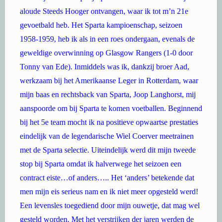
aloude Steeds Hooger ontvangen, waar ik tot m’n 21e
gevoetbald heb. Het Sparta kampioenschap, seizoen
1958-1959, heb ik als in een roes ondergaan, evenals de
geweldige overwinning op Glasgow Rangers (1-0 door
Tonny van Ede). Inmiddels was ik, dankzij broer Aad,
werkzaam bij het Amerikaanse Leger in Rotterdam, waar
mijn baas en rechtsback van Sparta, Joop Langhorst, mij
aanspoorde om bij Sparta te komen voetballen. Beginnend
bij het 5e team mocht ik na positieve opwaartse prestaties
eindelijk van de legendarische Wiel Coerver meetrainen
met de Sparta selectie. Uiteindelijk werd dit mijn tweede
stop bij Sparta omdat ik halverwege het seizoen een
contract eiste…of anders….. Het ‘anders’ betekende dat
men mijn eis serieus nam en ik niet meer opgesteld werd!
Een levensles toegediend door mijn ouwetje, dat mag wel
gesteld worden. Met het verstrijken der jaren werden de