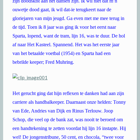
zijn doodskist aan het dansen zijn. Ik wil niet dat m’n
ouwetje dood gaat, ik wil dat-ie terugkeert naar de
gloriejaren van mijn jeugd. Ga even met me mee terug in
de tijd. Toen ik 8 jaar was ging ik voor het eerst naar
Sparta, lopend, want de tram, lijn 16, was te duur. De hol
af naar Het Kasteel. Spannend. Het was het eerste jaar
van het betaalde voetbal (1954) en Sparta had een
bebrilde keeper; Fred Muhring.
Het gerucht ging dat hijn reflexen te danken had aan zijn
carriere als handbalkeeper. Daarnaast onze helden: Tonny
van Ede, Andries van Dijk en Rinus Terlouw. Joop
Schop, die veel op de bank zat, was nooit te beroerd om
een handtekening te zetten voordat hij lijn 16 instapte. Hij
wel! De jongenstribune, 50 cent, en chocola, “twee voor