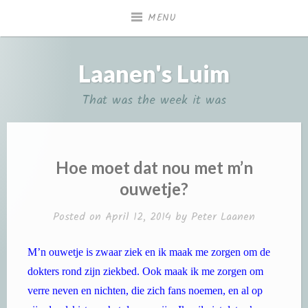
Skip
MENU
to
content
Laanen's Luim
That was the week it was
Hoe moet dat nou met m’n
ouwetje?
Posted on
April 12, 2014
by
Peter Laanen
M’n ouwetje is zwaar ziek en ik maak me zorgen om de
dokters rond zijn ziekbed. Ook maak ik me zorgen om
verre neven en nichten, die zich fans noemen, en al op