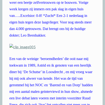
weer een beetje zelfvertrouwen op te bouwen. Vorige
week kregen zij immers een pak slag in eigen huis
van…..Excelsior: 0-8! *Zucht* Een 2-1 nederlaag in
eigen huis tegen deze laagvlieger. Voor nog steeds meer
dan 4.000 getrouwen. Dat brengt ons bij de huidige
dokter; Leo Beenhakker.
Een van de weinige ‘beroemdheden’ die ooit naar mij
toekwam in 1989, Astrid en ik genoten van een heerlijk
diner bij ‘De Schutse’ in Loosdrecht , en mij vroeg waar
hij mij ook alweer van kende. Het was de tijd van
gerommel bij het NOC en ‘Barend en van Dorp’ hadden
mij een aantal malen geinterviewd in hun show, alsmede
een live debat laten voeren met interim voorzitter Ruud
Frese, die zich ook ‘live’ liet ontvallen niet meer aan te